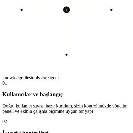
knowledge
files
tools
store
agent
01
Kullanıcılar ve başlangıç
Doğru kullanıcı sayısı, hazır kurulum, sizin kontrolünüzde yönetim
paneli ve ekibin çalışma biçimine uygun bir yapı
02
İş verisi kontrolleri