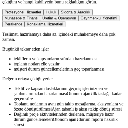
çıktığını ve hangi kabiliyetin bunu sağladığını görün.
Profesyonel Hizmetler
Hukuk
Sigorta & Aracılık
Muhasebe & Finans
Üretim & Operasyon
Gayrimenkul Yönetimi
Perakende
Konaklama Hizmetleri
Teslimatı hazırlamaya daha az, içindeki muhakemeye daha çok
zaman.
Bugünkü tekrar eden işler
tekliflerin ve kapsamların sıfırdan hazırlanması
toplantı notları elle yazılır
müşteri durum güncellemelerinin geç toparlanması
Değerin ortaya çıktığı yerler
Teklif ve kapsam taslaklarının geçmiş işlerinizden ve
şablonlarınızdan hazırlanması
Otonom ajan
↓
ilk taslağa kadar
geçen süre
Toplantı notlarının aynı gün takip mesajlarına, aksiyonlara ve
özete dönüştürülmesi
Ajan tabanlı iş akışı
↓
takip dönüş süresi
Dağınık proje aktivitelerinden derlenen, müşteriye hazır
durum güncellemeleri
Otonom ajan
↓
durum raporu hazırlık
süresi