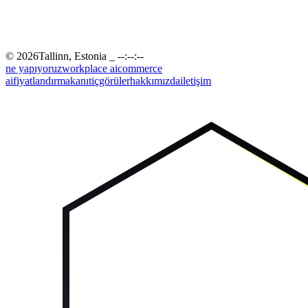
©
2026
Tallinn
,
Estonia
_ --:--:--
ne yapıyoruz
workplace ai
commerce
ai
fiyatlandırma
kanıt
içgörüler
hakkımızda
iletişim