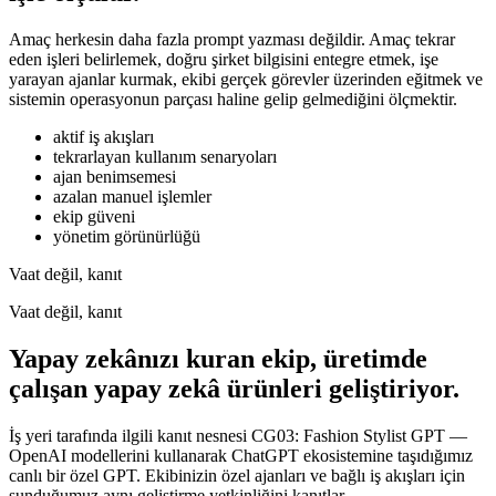
Amaç herkesin daha fazla prompt yazması değildir. Amaç tekrar
eden işleri belirlemek, doğru şirket bilgisini entegre etmek, işe
yarayan ajanlar kurmak, ekibi gerçek görevler üzerinden eğitmek ve
sistemin operasyonun parçası haline gelip gelmediğini ölçmektir.
aktif iş akışları
tekrarlayan kullanım senaryoları
ajan benimsemesi
azalan manuel işlemler
ekip güveni
yönetim görünürlüğü
Vaat değil, kanıt
Vaat değil, kanıt
Yapay zekânızı kuran ekip, üretimde
çalışan yapay zekâ ürünleri geliştiriyor.
İş yeri tarafında ilgili kanıt nesnesi CG03: Fashion Stylist GPT —
OpenAI modellerini kullanarak ChatGPT ekosistemine taşıdığımız
canlı bir özel GPT. Ekibinizin özel ajanları ve bağlı iş akışları için
sunduğumuz aynı geliştirme yetkinliğini kanıtlar.