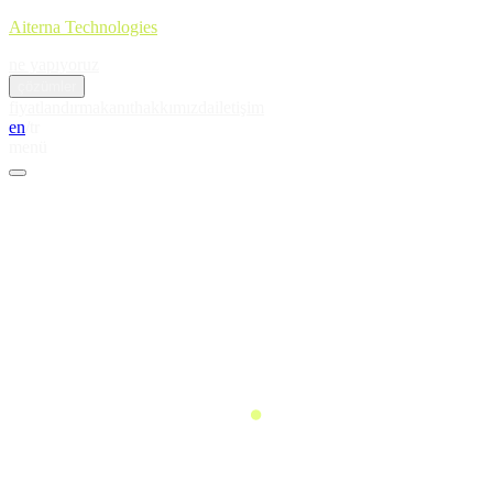
Aiterna Technologies
ne yapıyoruz
çözümler
fiyatlandırma
kanıt
hakkımızda
iletişim
en
/
tr
menü