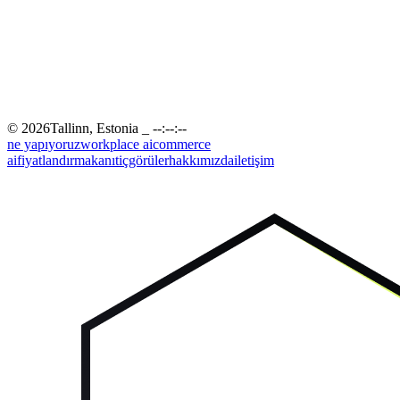
©
2026
Tallinn
,
Estonia
_ --:--:--
ne yapıyoruz
workplace ai
commerce
ai
fiyatlandırma
kanıt
içgörüler
hakkımızda
iletişim