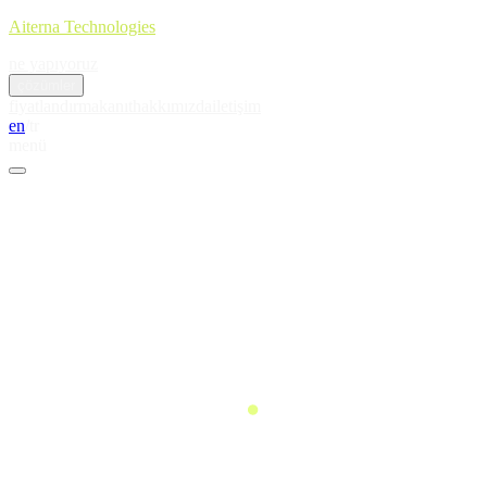
Aiterna Technologies
ne yapıyoruz
çözümler
fiyatlandırma
kanıt
hakkımızda
iletişim
en
/
tr
menü